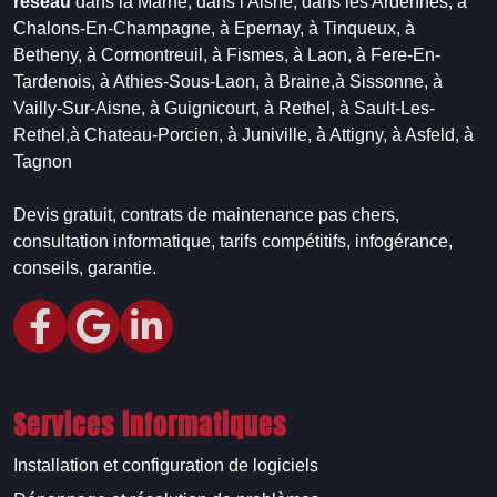
réseau
dans la Marne,
dans l'Aisne,
dans les Ardennes,
à
Chalons-En-Champagne,
à Epernay,
à Tinqueux,
à
Betheny,
à Cormontreuil,
à Fismes,
à Laon,
à Fere-En-
Tardenois,
à Athies-Sous-Laon,
à Braine,
à Sissonne,
à
Vailly-Sur-Aisne,
à Guignicourt,
à Rethel,
à Sault-Les-
Rethel,
à Chateau-Porcien,
à Juniville,
à Attigny,
à Asfeld,
à
Tagnon
Devis gratuit, contrats de maintenance pas chers,
consultation informatique, tarifs compétitifs, infogérance,
conseils, garantie.
Services informatiques
Installation et configuration de logiciels