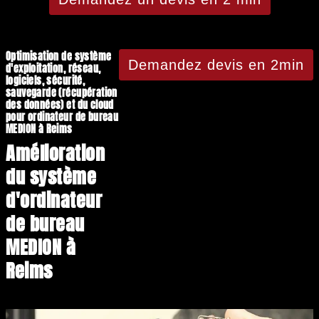
Optimisation de système
Demandez devis en 2min
d'exploitation, réseau,
logiciels, sécurité,
sauvegarde (récupération
des données) et du cloud
pour ordinateur de bureau
MEDION à Reims
Amélioration
du système
d'ordinateur
de bureau
MEDION à
Reims