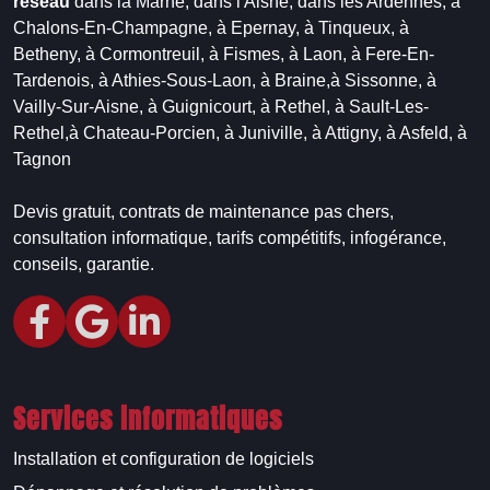
réseau
dans la Marne,
dans l'Aisne,
dans les Ardennes,
à
Chalons-En-Champagne,
à Epernay,
à Tinqueux,
à
Betheny,
à Cormontreuil,
à Fismes,
à Laon,
à Fere-En-
Tardenois,
à Athies-Sous-Laon,
à Braine,
à Sissonne,
à
Vailly-Sur-Aisne,
à Guignicourt,
à Rethel,
à Sault-Les-
Rethel,
à Chateau-Porcien,
à Juniville,
à Attigny,
à Asfeld,
à
Tagnon
Devis gratuit, contrats de maintenance pas chers,
consultation informatique, tarifs compétitifs, infogérance,
conseils, garantie.
Services informatiques
Installation et configuration de logiciels